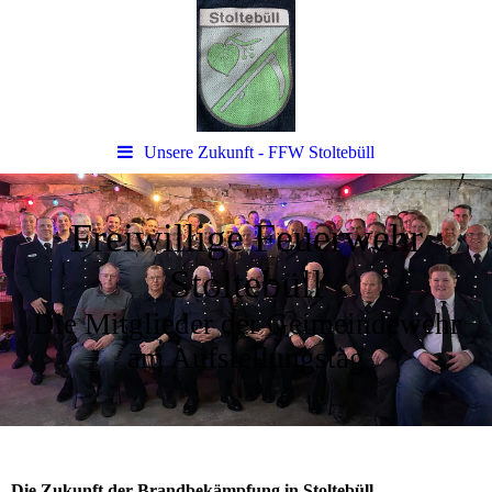
Unsere Zukunft - FFW Stoltebüll
Freiwillige Feuerwehr
Stoltebüll
Die Mitglieder der Geimeindewehr
am Aufstellungstag
Die Zukunft der Brandbekämpfung in Stoltebüll