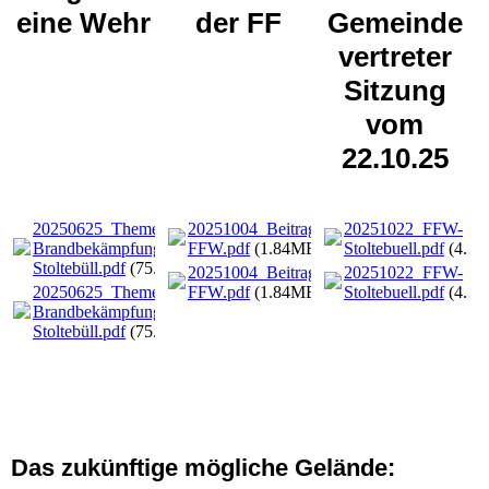
eine Wehr
der FF
Gemeinde
vertreter
Sitzung
vom
22.10.25
20250625_Theme
20251004_Beitrag
20251022_FFW-
Brandbekämpfung in
FFW.pdf
(1.84MB)
Stoltebuell.pdf
(4.3
Stoltebüll.pdf
(75.38KB)
20251004_Beitrag
20251022_FFW-
20250625_Theme
FFW.pdf
(1.84MB)
Stoltebuell.pdf
(4.3
Brandbekämpfung in
Stoltebüll.pdf
(75.38KB)
Das zukünftige mögliche Gelände: